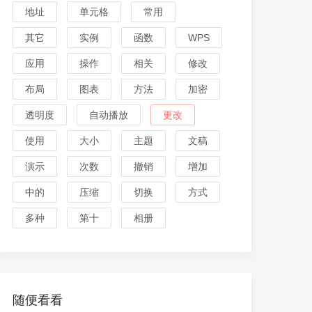
地址
单元格
常用
其它
实例
函数
WPS
应用
操作
相关
修改
布局
图表
方法
加密
透明度
自动播放
更改
使用
大小
主题
文稿
演示
次数
撤销
增加
中的
压缩
切换
方式
多种
第十
相册
随便看看