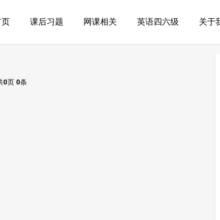
首页
课后习题
网课相关
英语四六级
关于
共
0
页
0
条