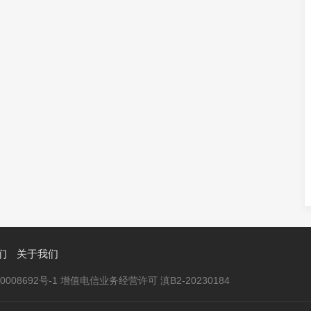
们
关于我们
020008692号-1 增值电信业务经营许可 滇B2-20230184